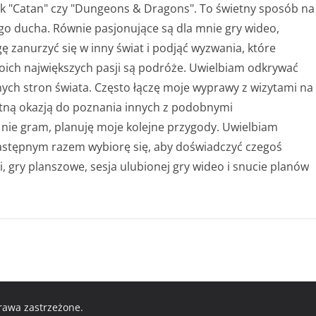
i jak "Catan" czy "Dungeons & Dragons". To świetny sposób na
go ducha. Równie pasjonujące są dla mnie gry wideo,
ę zanurzyć się w inny świat i podjąć wyzwania, które
ich największych pasji są podróże. Uwielbiam odkrywać
żnych stron świata. Często łączę moje wyprawy z wizytami na
ietną okazją do poznania innych z podobnymi
 nie gram, planuję moje kolejne przygody. Uwielbiam
astępnym razem wybiorę się, aby doświadczyć czegoś
 gry planszowe, sesja ulubionej gry wideo i snucie planów
prawa zastrzeżone.