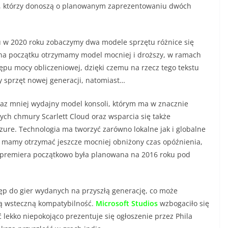
, którzy donoszą o planowanym zaprezentowaniu dwóch
u w 2020 roku zobaczymy dwa modele sprzętu różnice się
e na początku otrzymamy model mocniej i droższy, w ramach
pu mocy obliczeniowej, dzięki czemu na rzecz tego tekstu
 sprzęt nowej generacji, natomiast…
oraz mniej wydajny model konsoli, którym ma w znacznie
ych chmury Scarlett Cloud oraz wsparcia się także
zure. Technologia ma tworzyć zarówno lokalne jak i globalne
 mamy otrzymać jeszcze mocniej obniżony czas opóźnienia,
ć premiera początkowo była planowana na 2016 roku pod
ęp do gier wydanych na przyszłą generację, co może
ą wsteczną kompatybilność.
Microsoft Studios
wzbogaciło się
ć lekko niepokojąco prezentuje się ogłoszenie przez Phila