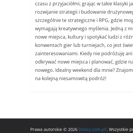
czasu z przyjaciółmi, grając w takie klasyk
rozwijanie strategii i budowanie drużynowe
szczególnie te strategiczne i RPG, gdzie mog
wymagają kreatywnego myślenia. Jedną z mo
nowe miejsca, kultury i spotykać ludzi z ró
konwentach gier lub turniejach, co jest św
zainteresowaniami. Kiedy nie podróżuję ani
odkrywać nowe miejsca i planować, gdzie n
nowego. Idealny weekend dla mnie? Znajomi,
na kolejną niesamowitą podróż!
Prawa autorskie © 2026
DoGry.com.pl!
. Wszystkie 