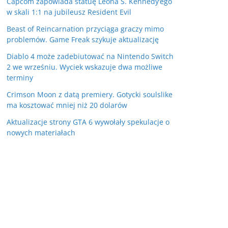
Capcom zapowiada statuę Leona S. Kennedy’ego
w skali 1:1 na jubileusz Resident Evil
Beast of Reincarnation przyciąga graczy mimo
problemów. Game Freak szykuje aktualizację
Diablo 4 może zadebiutować na Nintendo Switch
2 we wrześniu. Wyciek wskazuje dwa możliwe
terminy
Crimson Moon z datą premiery. Gotycki soulslike
ma kosztować mniej niż 20 dolarów
Aktualizacje strony GTA 6 wywołały spekulacje o
nowych materiałach