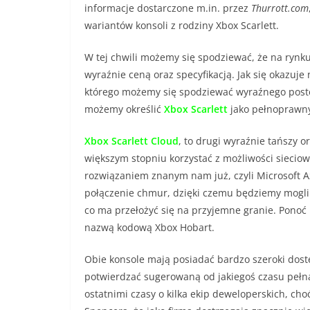
informacje dostarczone m.in. przez
Thurrott.com
wariantów konsoli z rodziny Xbox Scarlett.
W tej chwili możemy się spodziewać, że na rynk
wyraźnie ceną oraz specyfikacją. Jak się okazuj
którego możemy się spodziewać wyraźnego postę
możemy określić
Xbox Scarlett
jako pełnoprawny
Xbox Scarlett Cloud
, to drugi wyraźnie tańszy 
większym stopniu korzystać z możliwości sieciow
rozwiązaniem znanym nam już, czyli Microsoft A
połączenie chmur, dzięki czemu będziemy mogli
co ma przełożyć się na przyjemne granie. Pono
nazwą kodową Xbox Hobart.
Obie konsole mają posiadać bardzo szeroki dost
potwierdzać sugerowaną od jakiegoś czasu pełn
ostatnimi czasy o kilka ekip deweloperskich, cho