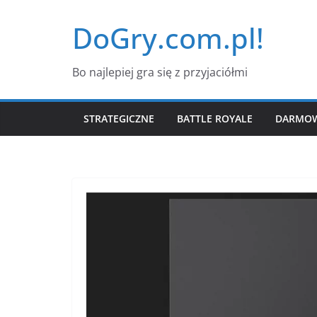
Przejdź
DoGry.com.pl!
do
treści
Bo najlepiej gra się z przyjaciółmi
STRATEGICZNE
BATTLE ROYALE
DARMOW