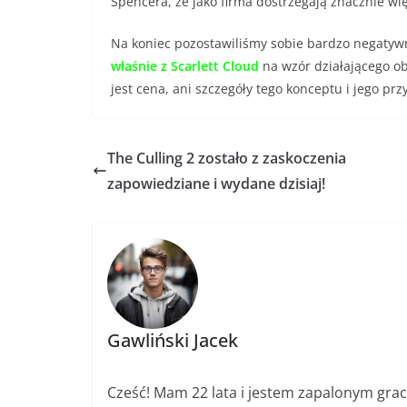
Spencera, że jako firma dostrzegają znacznie wię
Na koniec pozostawiliśmy sobie bardzo negatywn
właśnie z Scarlett Cloud
na wzór działającego 
jest cena, ani szczegóły tego konceptu i jego przy
The Culling 2 zostało z zaskoczenia
zapowiedziane i wydane dzisiaj!
Gawliński Jacek
Cześć! Mam 22 lata i jestem zapalonym gr