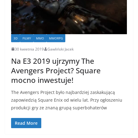
3D
FILMY
MMO
MMORPG
30 kwietnia 2019
Gawliński Jacek
Na E3 2019 ujrzymy The
Avengers Project? Square
mocno inwestuje!
The Avengers Project było najbardziej zaskakującą
zapowiedzią Square Enix od wielu lat. Przy ogłoszeniu
produkcji gry ze znaną grupą superbohaterów
Read More