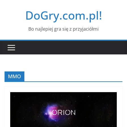
Przejdź
DoGry.com.pl!
do
treści
Bo najlepiej gra się z przyjaciółmi
MMO