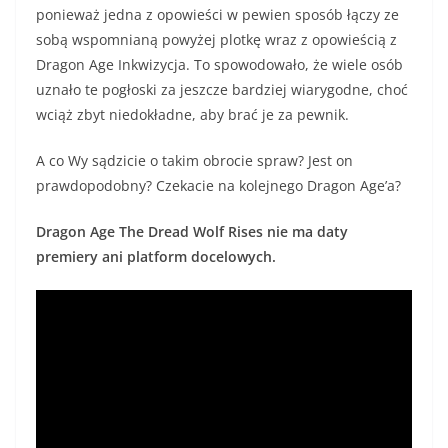
ponieważ jedna z opowieści w pewien sposób łączy ze
sobą wspomnianą powyżej plotkę wraz z opowieścią z
Dragon Age Inkwizycja. To spowodowało, że wiele osób
uznało te pogłoski za jeszcze bardziej wiarygodne, choć
wciąż zbyt niedokładne, aby brać je za pewnik.
A co Wy sądzicie o takim obrocie spraw? Jest on
prawdopodobny? Czekacie na kolejnego Dragon Age’a?
Dragon Age The Dread Wolf Rises nie ma daty
premiery ani platform docelowych.