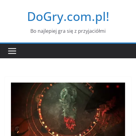
Przejdź
DoGry.com.pl!
do
treści
Bo najlepiej gra się z przyjaciółmi