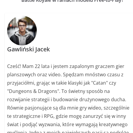
Battle Royale w ramach modelu Free-to-Play?
Gawliński Jacek
Cześć! Mam 22 lata i jestem zapalonym graczem gier
planszowych oraz video. Spędzam mnóstwo czasu z
przyjaciółmi, grając w takie klasyki jak "Catan" czy
"Dungeons & Dragons". To świetny sposób na
rozwijanie strategii i budowanie drużynowego ducha.
Równie pasjonujące są dla mnie gry wideo, szczególnie
te strategiczne i RPG, gdzie mogę zanurzyć się w inny
świat i podjąć wyzwania, które wymagają kreatywnego
myślenia. Jedną z moich największych pasji są podróże.