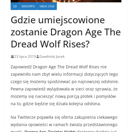
3D
MMORPG
XBOX ONE
Gdzie umiejscowione
zostanie Dragon Age The
Dread Wolf Rises?
23 lipca 2019
Gawliński Jacek
Zapowiedź Dragon Age The Dread Wolf Rises nie
zapewniło nam zbyt wielu informacji dotyczących tego
czego się możemy spodziewać po najnowszej odsłonie.
Pewna zapowiedź wylądowała w sieci oraz sprawia, że
możemy się nacieszyć nową porcją plotek i pomysłów
na to, gdzie będzie się działa kolejna odsłona.
Na Twitterze pojawiła się oferta zakupienia ciekawego
wydania opowieści w ramach świata przedstawionego
marki.
Dragon Age: Tevinter Nights
dostępny będzie już