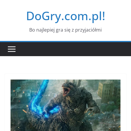
Przejdź
DoGry.com.pl!
do
treści
Bo najlepiej gra się z przyjaciółmi